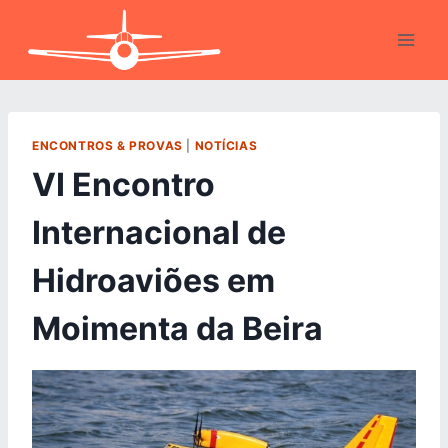
Skip
to
content
ENCONTROS & PROVAS
|
NOTÍCIAS
VI Encontro
Internacional de
Hidroaviões em
Moimenta da Beira